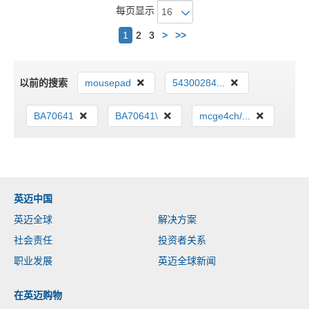
每页显示
下
1
2
3
>
>>
一
个
以前的搜索
mousepad
54300284...
BA70641
BA70641\
mcge4ch/...
英迈中国
英迈全球
解决方案
社会责任
投资者关系
职业发展
英迈全球新闻
在英迈购物