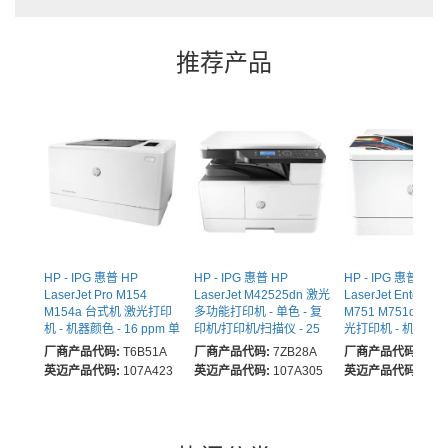
推荐产品
HP - IPG 惠普 HP
HP - IPG 惠普 HP
HP - IPG 惠普 HP
LaserJet Pro M154
LaserJet M42525dn 激光
LaserJet Enterpris
M154a 台式机 激光打印
多功能打印机 - 单色 - 复
M751 M751dn 台
机 - 机器颜色 - 16 ppm 单
印机/打印机/扫描仪 - 25
光打印机 - 机器颜色 
色 / 16 ppm颜色 - 600 x
ppm单色打印 - 1200 x
ppm 单色 / 40 pp
厂商产品代码:
T6B51A
厂商产品代码:
7ZB28A
厂商产品代码:
T3U
600 dpi打印 - 150页 输入
1200 dpi打印 - 自动的 双
1200 x 1200 dpi打
英迈产品代码:
107A423
英迈产品代码:
107A305
英迈产品代码:
P97
- 30000 页面工作周期 -
面打印 - Up to 50000 每
动的 双面打印 - 以太
普通纸打印 - USB
月页数 - 350 表输入 - 机
150000 页面工作周
器颜色 平板 扫描仪 - 600
普通纸打印 - 以太网
dpi光学扫描 - Fast
USB
Ethernet - USB - 为 普通