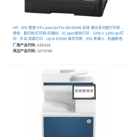
HP - IPG 惠普 HP LaserJet Pro M435NW 无线 激光多功能打印机 -
单色 - 复印机/打印机/扫描仪 - 31 ppm单色打印 - 1200 x 1200 dpi打
印 - 手动 双面打印 - Up to 65000 每月页数 - 350 表输入 - 机器颜色
扫描仪 - 1200 dpi光学扫描 - Fast Ethernet - 无线局域网 - USB - 为
厂商产品代码:
A3E42A
普通纸打印
英迈产品代码:
107A768