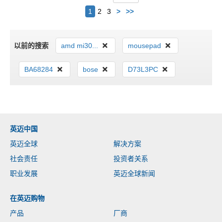
下
1
2
3
>
>>
一
个
以前的搜索
amd mi30...
mousepad
BA68284
bose
D73L3PC
英迈中国
英迈全球
解决方案
社会责任
投资者关系
职业发展
英迈全球新闻
在英迈购物
产品
厂商