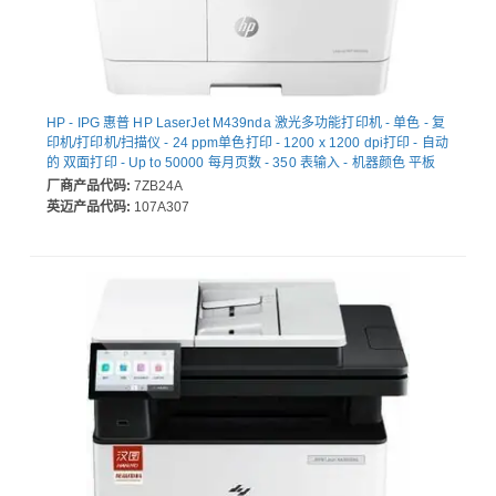
HP - IPG 惠普 HP LaserJet M439nda 激光多功能打印机 - 单色 - 复
印机/打印机/扫描仪 - 24 ppm单色打印 - 1200 x 1200 dpi打印 - 自动
的 双面打印 - Up to 50000 每月页数 - 350 表输入 - 机器颜色 平板
扫描仪 - 600 dpi光学扫描 - Fast Ethernet - USB - 为 普通纸打印
厂商产品代码:
7ZB24A
英迈产品代码:
107A307