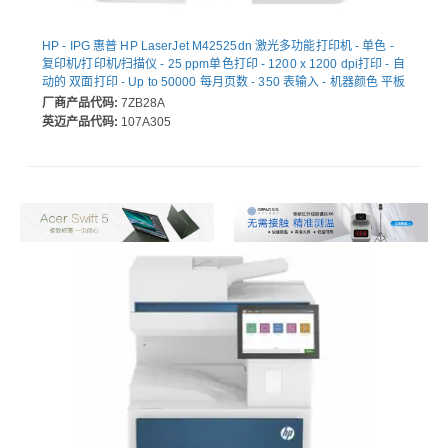
HP - IPG 惠普 HP LaserJet M42525dn 激光多功能打印机 - 单色 -
复印机/打印机/扫描仪 - 25 ppm单色打印 - 1200 x 1200 dpi打印 - 自
动的 双面打印 - Up to 50000 每月页数 - 350 表输入 - 机器颜色 平板
扫描仪 - 600 dpi光学扫描 - Fast Ethernet - USB - 为 普通纸打印
厂商产品代码:
7ZB28A
英迈产品代码:
107A305