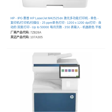
HP - IPG 惠普 HP LaserJet M42525dn 激光多功能打印机 - 单色 -
复印机/打印机/扫描仪 - 25 ppm单色打印 - 1200 x 1200 dpi打印 - 自
动的 双面打印 - Up to 50000 每月页数 - 350 表输入 - 机器颜色 平板
扫描仪 - 600 dpi光学扫描 - Fast Ethernet - USB - 为 普通纸打印
厂商产品代码:
7ZB28A
英迈产品代码:
107A305