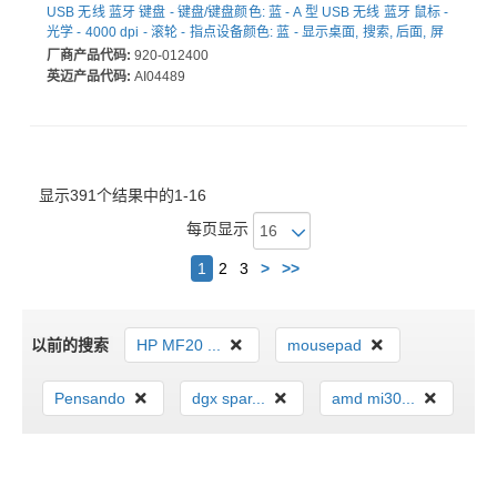
USB 无线 蓝牙 键盘 - 键盘/键盘颜色: 蓝 - A 型 USB 无线 蓝牙 鼠标 -
光学 - 4000 dpi - 滚轮 - 指点设备颜色: 蓝 - 显示桌面, 搜索, 后面, 屏
幕截图 热键 - AA, AAA - 兼容 Chromebook, 通用, 笔记本电脑 用于
厂商产品代码:
920-012400
PC, Mac
英迈产品代码:
AI04489
显示391个结果中的1-16
每页显示
下
1
2
3
>
>>
一
个
以前的搜索
HP MF20 ...
mousepad
Pensando
dgx spar...
amd mi30...