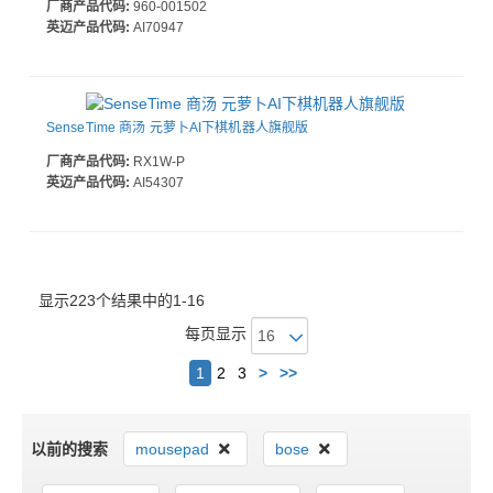
厂商产品代码:
960-001502
英迈产品代码:
AI70947
SenseTime 商汤 元萝卜AI下棋机器人旗舰版
厂商产品代码:
RX1W-P
英迈产品代码:
AI54307
显示223个结果中的1-16
每页显示
下
1
2
3
>
>>
一
个
以前的搜索
mousepad
bose