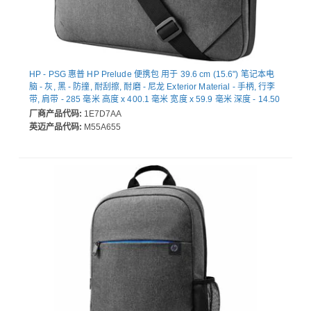
HP - PSG 惠普 HP Prelude 便携包 用于 39.6 cm (15.6") 笔记本电
脑 - 灰, 黑 - 防撞, 耐刮擦, 耐磨 - 尼龙 Exterior Material - 手柄, 行李
带, 肩带 - 285 毫米 高度 x 400.1 毫米 宽度 x 59.9 毫米 深度 - 14.50
L Volume Capacity
厂商产品代码:
1E7D7AA
英迈产品代码:
M55A655