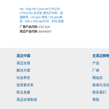
Hp - Ppg HP LaserJet CP5220
CP5225N 台式机 激光打印机 - 机
器颜色 - 20 ppm 单色 / 20 ppm颜
色 - 600 x 600 dpi打印 - 手动 双面
打印 - 以太网 - 75000 页面工作周
厂商产品代码:
CE711A
期 - 普通纸打印 - Fast Ethernet -
英迈产品代码:
BX4A047
USB
英迈中国
在英迈购
英迈全球
产品
解决方案
厂商
社会责任
精品店
投资者关系
新闻与活
职业发展
联系我们
英迈全球新闻
帮助