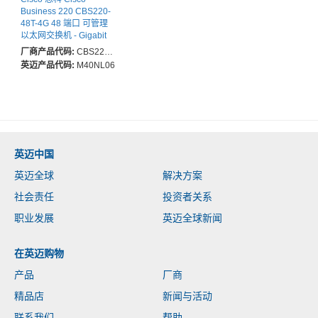
Business 220 CBS220-
48T-4G 48 端口 可管理
以太网交换机 - Gigabit
Ethernet -
厂商产品代码:
CBS220-48T-4G-CN
10/100/1000Base-T,
英迈产品代码:
M40NL06
1000Base-X - 2 层支持 -
模块化 - 4 SFP 插槽 -
36.50 W 能量消耗 - 光纤,
双绞线 - 3 年 有限保修
英迈中国
英迈全球
解决方案
社会责任
投资者关系
职业发展
英迈全球新闻
在英迈购物
产品
厂商
精品店
新闻与活动
联系我们
帮助