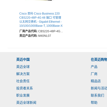
Cisco 思科 Cisco Business 220
CBS220-48P-4G 48 端口 可管理
以太网交换机 - Gigabit Ethernet -
10/100/1000Base-T, 1000Base-X
- 2 层支持 - 模块化 - 4 SFP 插槽 -
厂商产品代码:
CBS220-48P-4G-CN
53 W 能量消耗 - 382 W PoE预算 -
英迈产品代码:
M40NL07
光纤, 双绞线 - PoE Ports - 3 年 有
限保修
英迈中国
在英迈购
英迈全球
产品
解决方案
厂商
社会责任
精品店
投资者关系
新闻与活
职业发展
联系我们
英迈全球新闻
帮助