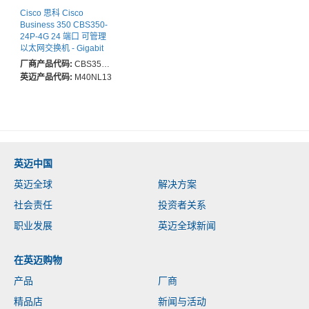
Cisco 思科 Cisco
Business 350 CBS350-
24P-4G 24 端口 可管理
以太网交换机 - Gigabit
Ethernet -
厂商产品代码:
CBS350-24P-4G-CN
10/100/1000Base-T,
英迈产品代码:
M40NL13
1000Base-X - 3 层支持 -
模块化 - 4 SFP 插槽 -
33.09 W 能量消耗 - 195
W PoE预算 - 光纤, 双绞
线 - PoE Ports - 可机架安
装 - 终身 有限保修
英迈中国
英迈全球
解决方案
社会责任
投资者关系
职业发展
英迈全球新闻
在英迈购物
产品
厂商
精品店
新闻与活动