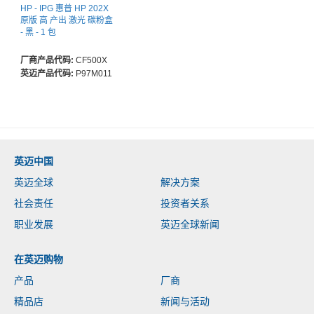
HP - IPG 惠普 HP 202X
原版 高 产出 激光 碳粉盒
- 黑 - 1 包
厂商产品代码:
CF500X
英迈产品代码:
P97M011
英迈中国
英迈全球
解决方案
社会责任
投资者关系
职业发展
英迈全球新闻
在英迈购物
产品
厂商
精品店
新闻与活动