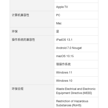
Apple TV
计算机兼容性
PC
Mac
环保
是
操作系统的兼容性
iPadOS 13.1
Android 7.0 Nougat
macOS 10.15
铬操作系统
Windows 11
Windows 10
环保合规
Waste Electrical and Electronic
Equipment Directive (WEEE)
Restriction of Hazardous
Substances (RoHS)