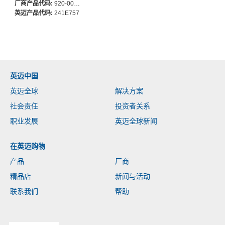
系统 - 计算机, 智能电话,
厂商产品代码:
920-009164
iPad mini, Apple TV - PC,
英迈产品代码:
241E757
Mac - AAA 支持的电池尺
寸
英迈中国
英迈全球
解决方案
社会责任
投资者关系
职业发展
英迈全球新闻
在英迈购物
产品
厂商
精品店
新闻与活动
联系我们
帮助