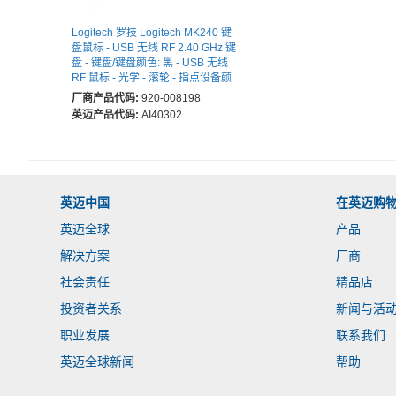
Logitech 罗技 Logitech MK240 键
盘鼠标 - USB 无线 RF 2.40 GHz 键
盘 - 键盘/键盘颜色: 黑 - USB 无线
RF 鼠标 - 光学 - 滚轮 - 指点设备颜
色: 黑 - 对称 - AAA - 兼容 PC
厂商产品代码:
920-008198
英迈产品代码:
AI40302
英迈中国
在英迈购
英迈全球
产品
解决方案
厂商
社会责任
精品店
投资者关系
新闻与活
职业发展
联系我们
英迈全球新闻
帮助