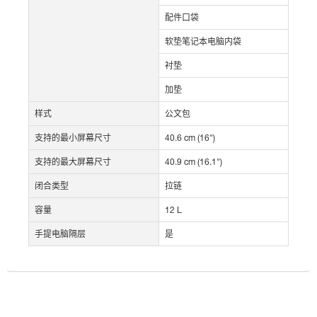
配件口袋
软垫笔记本电脑内袋
衬垫
加垫
样式
公文包
支持的最小屏幕尺寸
40.6 cm (16")
支持的最大屏幕尺寸
40.9 cm (16.1")
闭合类型
拉链
容量
12 L
手提电脑隔层
是