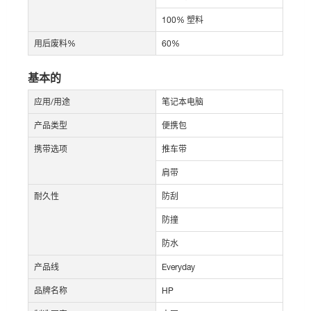
100% 塑料
用后废料%
60%
基本的
应用/用途
笔记本电脑
产品类型
便携包
携带选项
推车带
肩带
耐久性
防刮
防撞
防水
产品线
Everyday
品牌名称
HP