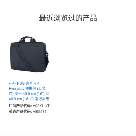
最近浏览过的产品
HP - PSG 惠普 HP
Everyday 便携包 (公文
包) 用于 40.6 cm (16") 到
40.9 cm (16.1") 笔记本电
脑 - 防水, 防撞, 防刮 -
厂商产品代码:
A08KHUT
600D聚酯纤维, 布料, 发
英迈产品代码:
AI65571
泡聚乙烯泡沫 (EPE), 塑
料 Body - 涤纶 Exterior
Material - 肩带, 推车带 -
12 L 容量