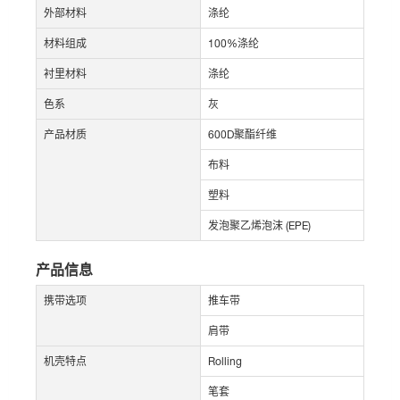
外部材料
涤纶
材料组成
100%涤纶
衬里材料
涤纶
色系
灰
产品材质
600D聚酯纤维
布料
塑料
发泡聚乙烯泡沫 (EPE)
产品信息
携带选项
推车带
肩带
机壳特点
Rolling
笔套