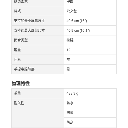
制造国家
中国
样式
公文包
支持的最小屏幕尺寸
40.6 cm (16")
支持的最大屏幕尺寸
40.9 cm (16.1")
闭合类型
拉链
容量
12 L
色系
灰
手提电脑隔层
是
物理特性
重量
485.3 g
耐久性
防水
防撞
防刮