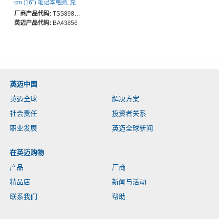
cm (16") 笔记本电脑, 充
电器, 智能电话, 附件, 文
厂商产品代码:
TSS898-72
件 - 黑 - 涤纶 Body - 肩带,
英迈产品代码:
BA43856
推车带, 手柄 - 280 毫米
高度 x 406 毫米 宽度 x
29 毫米 深度
英迈中国
英迈全球
解决方案
社会责任
投资者关系
职业发展
英迈全球新闻
在英迈购物
产品
厂商
精品店
新闻与活动
联系我们
帮助