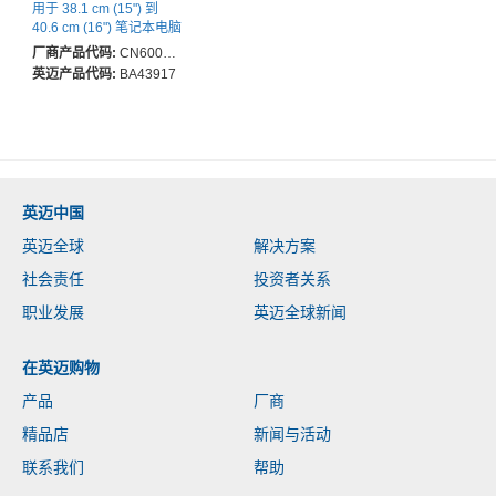
用于 38.1 cm (15") 到
40.6 cm (16") 笔记本电脑
- 黑 - 防撞, 防刮, 防水, 耐
厂商产品代码:
CN600GL-70
候, 抗冲击 - 涤纶, 布料, 塑
英迈产品代码:
BA43917
料 Body - 肩带, 手柄, 推
车带 - 455 毫米 高度 x
310 毫米 宽度 x 175 毫米
深度 - 25 L 容量
英迈中国
英迈全球
解决方案
社会责任
投资者关系
职业发展
英迈全球新闻
在英迈购物
产品
厂商
精品店
新闻与活动
联系我们
帮助